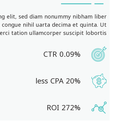
ing elit, sed diam nonummy nibham liber
congue nihil uarta decima et quinta. Ut
ci tation ullamcorper suscipit lobortis.
0.09% CTR
20% less CPA
272% ROI