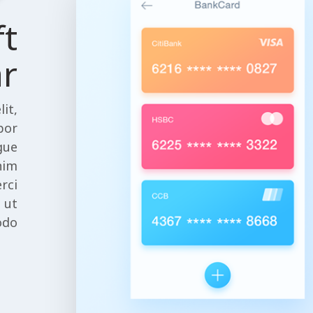
ft
ar
it,
por
gue
nim
rci
 ut
do.