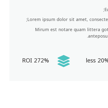
E
Lorem ipsum dolor sit amet, consecte
Mirum est notare quam littera g
anteposue
272% ROI
20% less