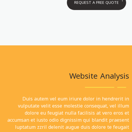
REQUEST A FREE QUOTE
Website Analysis
Duis autem vel eum iriure dolor in hendrerit in
vulputate velit esse molestie consequat, vel illum
dolore eu feugiat nulla facilisis at vero eros et
accumsan et iusto odio dignissim qui blandit praesent
luptatum zzril delenit augue duis dolore te feugait